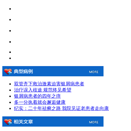
双管齐下救治激素迫害银屑病患者
治疗误入歧途 规范终见希望
银屑病患者的四年之痒
多一分执着就会邂逅健康
纪实：二十年祛癣之路 我院见证老患者走向康