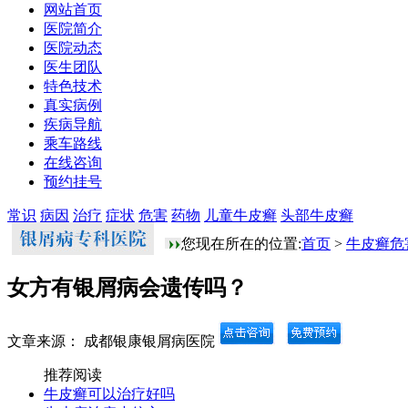
网站首页
医院简介
医院动态
医生团队
特色技术
真实病例
疾病导航
乘车路线
在线咨询
预约挂号
常识
病因
治疗
症状
危害
药物
儿童牛皮癣
头部牛皮癣
您现在所在的位置:
首页
>
牛皮癣危
女方有银屑病会遗传吗？
文章来源： 成都银康银屑病医院
推荐阅读
牛皮癣可以治疗好吗