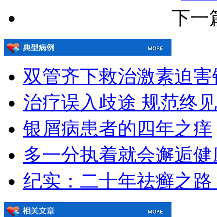
下一
双管齐下救治激素迫害
治疗误入歧途 规范终
银屑病患者的四年之痒
多一分执着就会邂逅健
纪实：二十年祛癣之路