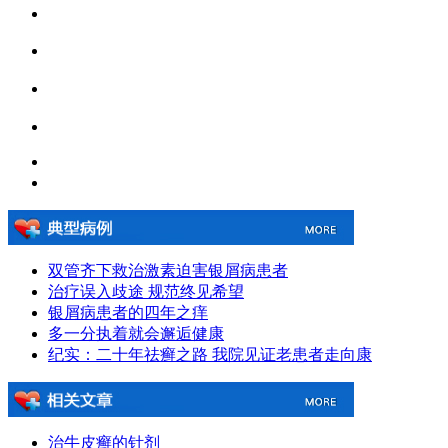
双管齐下救治激素迫害银屑病患者
治疗误入歧途 规范终见希望
银屑病患者的四年之痒
多一分执着就会邂逅健康
纪实：二十年祛癣之路 我院见证老患者走向康
治牛皮癣的针剂