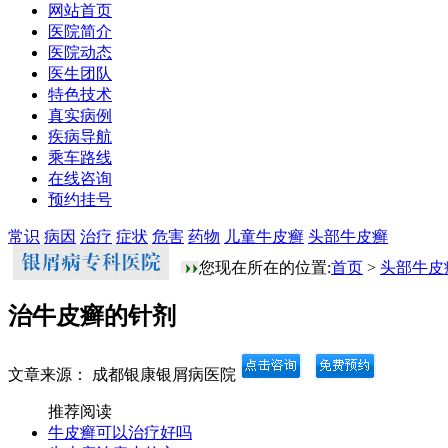
网站首页
医院简介
医院动态
医生团队
特色技术
真实病例
疾病导航
乘车路线
在线咨询
预约挂号
常识
病因
治疗
症状
危害
药物
儿童牛皮癣
头部牛皮癣
您现在所在的位置:
首页
>
头部牛皮
治牛皮癣的针剂
文章来源： 成都银康银屑病医院
推荐阅读
牛皮癣可以治疗好吗