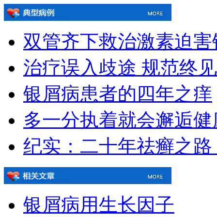
双管齐下救治激素迫害
治疗误入歧途 规范终
银屑病患者的四年之痒
多一分执着就会邂逅健
纪实：二十年祛癣之路
银屑病用生长因子