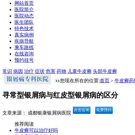
网站首页
医院简介
医院动态
医生团队
特色技术
真实病例
疾病导航
乘车路线
在线咨询
预约挂号
常识
病因
治疗
症状
危害
药物
儿童牛皮癣
头部牛皮癣
您现在所在的位置:
首页
>
牛皮癣药
寻常型银屑病与红皮型银屑病的区分
文章来源： 成都银康银屑病医院
推荐阅读
牛皮癣可以治疗好吗